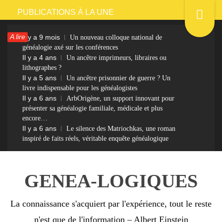
Passer
PUBLICATIONS À LA UNE
au
A lire
Il y a 9 mois
Un nouveau colloque national de
contenu
généalogie axé sur les conférences
Il y a 4 ans
Un ancêtre imprimeurs, libraires ou
lithographes ?
Il y a 5 ans
Un ancêtre prisonnier de guerre ? Un
livre indispensable pour les généalogistes
Il y a 6 ans
ArbOrigène, un support innovant pour
présenter sa généalogie familiale, médicale et plus
encore…
Il y a 6 ans
Le silence des Matriochkas, une roman
inspiré de faits réels, véritable enquête généalogique
GENEA-LOGIQUES
La connaissance s'acquiert par l'expérience, tout le reste
n'est que de l'information – Albert Einstein