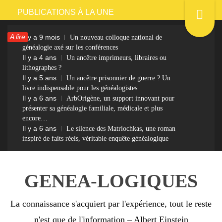
Passer
PUBLICATIONS À LA UNE
au
A lire
Il y a 9 mois
Un nouveau colloque national de
contenu
généalogie axé sur les conférences
Il y a 4 ans
Un ancêtre imprimeurs, libraires ou
lithographes ?
Il y a 5 ans
Un ancêtre prisonnier de guerre ? Un
livre indispensable pour les généalogistes
Il y a 6 ans
ArbOrigène, un support innovant pour
présenter sa généalogie familiale, médicale et plus
encore…
Il y a 6 ans
Le silence des Matriochkas, une roman
inspiré de faits réels, véritable enquête généalogique
GENEA-LOGIQUES
La connaissance s'acquiert par l'expérience, tout le reste
n'est que de l'information – Albert Einstein