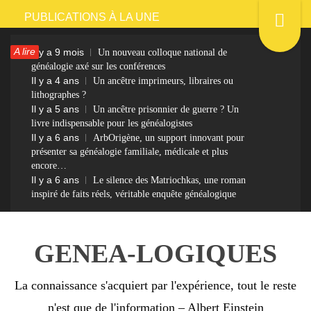
Passer
PUBLICATIONS À LA UNE
au
A lire
Il y a 9 mois
Un nouveau colloque national de
contenu
généalogie axé sur les conférences
Il y a 4 ans
Un ancêtre imprimeurs, libraires ou
lithographes ?
Il y a 5 ans
Un ancêtre prisonnier de guerre ? Un
livre indispensable pour les généalogistes
Il y a 6 ans
ArbOrigène, un support innovant pour
présenter sa généalogie familiale, médicale et plus
encore…
Il y a 6 ans
Le silence des Matriochkas, une roman
inspiré de faits réels, véritable enquête généalogique
GENEA-LOGIQUES
La connaissance s'acquiert par l'expérience, tout le reste
n'est que de l'information – Albert Einstein