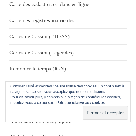
Carte des cadastres et plans en ligne
Carte des registres matricules
Cartes de Cassini (EHESS)
Cartes de Cassini (Légendes)
Remonter le temps (IGN)
Confidentialité et cookies : ce site utilise des cookies. En continuant à
naviguer sur ce site, vous acceptez que nous en utilisions.
PALÉOGRAPHIE
Pour en savoir plus, y compris sur la façon de contrôler les cookies,
reportez-vous à ce qui suit :
Politique relative aux cookies
Abécédaire de Paléographie