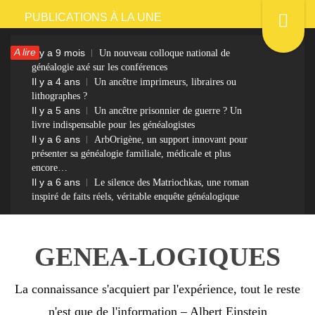
Passer
PUBLICATIONS À LA UNE
au
A lire
Il y a 9 mois
Un nouveau colloque national de
contenu
généalogie axé sur les conférences
Il y a 4 ans
Un ancêtre imprimeurs, libraires ou
lithographes ?
Il y a 5 ans
Un ancêtre prisonnier de guerre ? Un
livre indispensable pour les généalogistes
Il y a 6 ans
ArbOrigène, un support innovant pour
présenter sa généalogie familiale, médicale et plus
encore…
Il y a 6 ans
Le silence des Matriochkas, une roman
inspiré de faits réels, véritable enquête généalogique
GENEA-LOGIQUES
La connaissance s'acquiert par l'expérience, tout le reste
n'est que de l'information – Albert Einstein