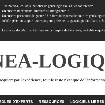
Un nouveau colloque national de généalogie axé sur les conférences
Un ancêtre imprimeurs, libraires ou lithographes ?
Un ancêtre prisonnier de guerre ? Un livre indispensable pour les généalogist
ArbOrigène, un support innovant pour présenter sa généalogie familiale, médi
Le silence des Matriochkas, une roman inspiré de faits réels, véritable enquêt
NEA-LOGIQ
cquiert par l'expérience, tout le reste n'est que de l'informati
ROLES D’EXPERTS
RESSOURCES
LOGICIELS LIBRES