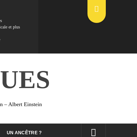
es
cale et plus
e
UES
on – Albert Einstein
UN ANCÊTRE ?