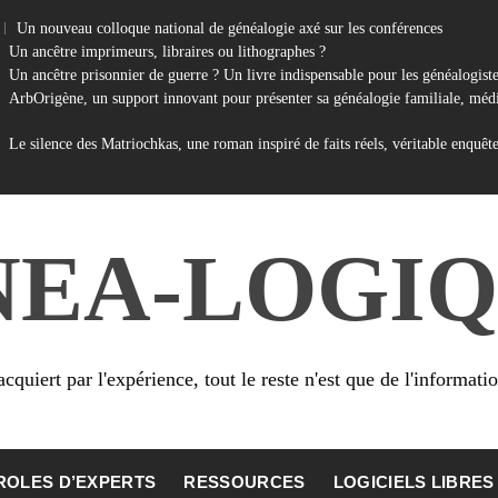
Un nouveau colloque national de généalogie axé sur les conférences
Un ancêtre imprimeurs, libraires ou lithographes ?
Un ancêtre prisonnier de guerre ? Un livre indispensable pour les généalogist
ArbOrigène, un support innovant pour présenter sa généalogie familiale, médi
Le silence des Matriochkas, une roman inspiré de faits réels, véritable enquêt
NEA-LOGIQ
cquiert par l'expérience, tout le reste n'est que de l'informati
ROLES D’EXPERTS
RESSOURCES
LOGICIELS LIBRES