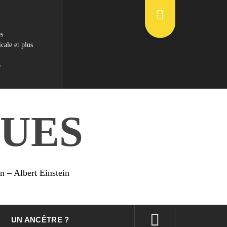
es
cale et plus
e
UES
on – Albert Einstein
UN ANCÊTRE ?