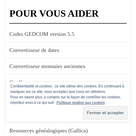
POUR VOUS AIDER
Codes GEDCOM version 5.5
Convertisseur de dates
Convertisseur monnaies anciennes
GenCom.org
Confidentialité et cookies : ce site utilise des cookies. En continuant à
naviguer sur ce site, vous acceptez que nous en utilisions.
Pour en savoir plus, y compris sur la façon de contrôler les cookies,
Le Fil d'ariane
reportez-vous à ce qui suit :
Politique relative aux cookies
Portail de la généalogie (Wikipédia)
Ressources généalogiques (Gallica)