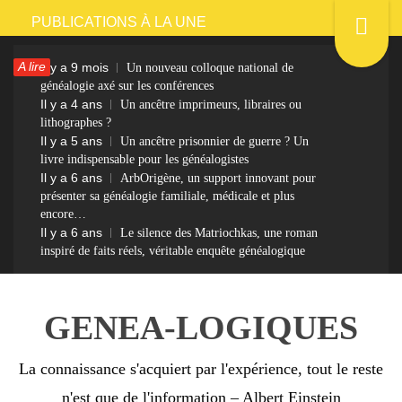
Passer
PUBLICATIONS À LA UNE
au
A lire
Il y a 9 mois
Un nouveau colloque national de
contenu
généalogie axé sur les conférences
Il y a 4 ans
Un ancêtre imprimeurs, libraires ou
lithographes ?
Il y a 5 ans
Un ancêtre prisonnier de guerre ? Un
livre indispensable pour les généalogistes
Il y a 6 ans
ArbOrigène, un support innovant pour
présenter sa généalogie familiale, médicale et plus
encore…
Il y a 6 ans
Le silence des Matriochkas, une roman
inspiré de faits réels, véritable enquête généalogique
GENEA-LOGIQUES
La connaissance s'acquiert par l'expérience, tout le reste
n'est que de l'information – Albert Einstein