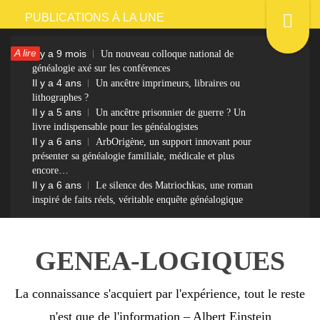
Passer
PUBLICATIONS À LA UNE
au
A lire
Il y a 9 mois
Un nouveau colloque national de
contenu
généalogie axé sur les conférences
Il y a 4 ans
Un ancêtre imprimeurs, libraires ou
lithographes ?
Il y a 5 ans
Un ancêtre prisonnier de guerre ? Un
livre indispensable pour les généalogistes
Il y a 6 ans
ArbOrigène, un support innovant pour
présenter sa généalogie familiale, médicale et plus
encore…
Il y a 6 ans
Le silence des Matriochkas, une roman
inspiré de faits réels, véritable enquête généalogique
GENEA-LOGIQUES
La connaissance s'acquiert par l'expérience, tout le reste
n'est que de l'information – Albert Einstein