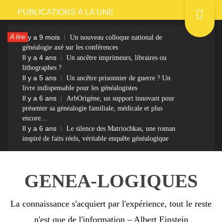
Passer
PUBLICATIONS À LA UNE
au
A lire
Il y a 9 mois
Un nouveau colloque national de
contenu
généalogie axé sur les conférences
Il y a 4 ans
Un ancêtre imprimeurs, libraires ou
lithographes ?
Il y a 5 ans
Un ancêtre prisonnier de guerre ? Un
livre indispensable pour les généalogistes
Il y a 6 ans
ArbOrigène, un support innovant pour
présenter sa généalogie familiale, médicale et plus
encore…
Il y a 6 ans
Le silence des Matriochkas, une roman
inspiré de faits réels, véritable enquête généalogique
GENEA-LOGIQUES
La connaissance s'acquiert par l'expérience, tout le reste
n'est que de l'information – Albert Einstein