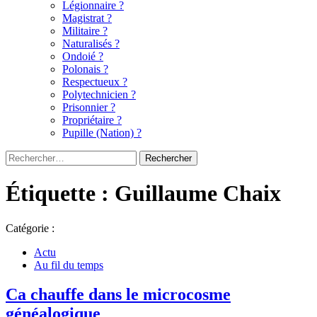
Légionnaire ?
Magistrat ?
Militaire ?
Naturalisés ?
Ondoié ?
Polonais ?
Respectueux ?
Polytechnicien ?
Prisonnier ?
Propriétaire ?
Pupille (Nation) ?
Rechercher :
Étiquette :
Guillaume Chaix
Catégorie :
Actu
Au fil du temps
Ca chauffe dans le microcosme
généalogique