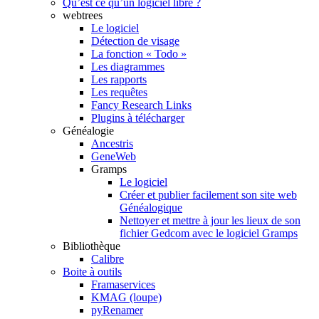
Qu’est ce qu’un logiciel libre ?
webtrees
Le logiciel
Détection de visage
La fonction « Todo »
Les diagrammes
Les rapports
Les requêtes
Fancy Research Links
Plugins à télécharger
Généalogie
Ancestris
GeneWeb
Gramps
Le logiciel
Créer et publier facilement son site web
Généalogique
Nettoyer et mettre à jour les lieux de son
fichier Gedcom avec le logiciel Gramps
Bibliothèque
Calibre
Boite à outils
Framaservices
KMAG (loupe)
pyRenamer