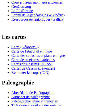
Convertisseur monnaies anciennes
GenCom.org
Le Fil d'ariane
Portail de la généalogie (Wikipédia)
Ressources généalogiques (Gallica)
Les cartes
Carte (Géoportail)
Carte de l'état civil en ligne
Carte des cadastres et plans en ligne
Carte des registres matricules
Cartes de Cassini (EHESS)
Cartes de Cassini (Légendes)
Remonter le temps (IGN)
Paléographie
Abécédaire de Paléographie
Alphabet de paléographie
Paléographie latine et française
Théorique et pratique des notaires