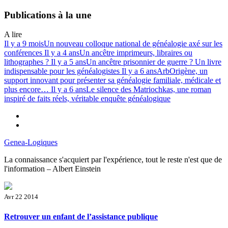
Passer
Publications à la une
au
contenu
A lire
Il y a 9 mois
Un nouveau colloque national de généalogie axé sur les
conférences
Il y a 4 ans
Un ancêtre imprimeurs, libraires ou
lithographes ?
Il y a 5 ans
Un ancêtre prisonnier de guerre ? Un livre
indispensable pour les généalogistes
Il y a 6 ans
ArbOrigène, un
support innovant pour présenter sa généalogie familiale, médicale et
plus encore…
Il y a 6 ans
Le silence des Matriochkas, une roman
inspiré de faits réels, véritable enquête généalogique
Aimez-
nous
Suivez-
sur
nous
Genea-Logiques
sur
La connaissance s'acquiert par l'expérience, tout le reste n'est que de
l'information – Albert Einstein
Avr 22 2014
Retrouver un enfant de l’assistance publique