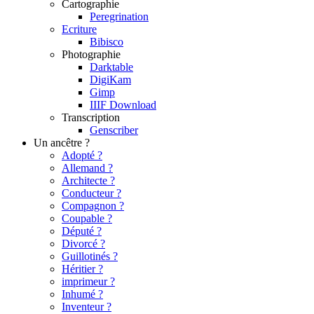
Cartographie
Peregrination
Ecriture
Bibisco
Photographie
Darktable
DigiKam
Gimp
IIIF Download
Transcription
Genscriber
Un ancêtre ?
Adopté ?
Allemand ?
Architecte ?
Conducteur ?
Compagnon ?
Coupable ?
Député ?
Divorcé ?
Guillotinés ?
Héritier ?
imprimeur ?
Inhumé ?
Inventeur ?