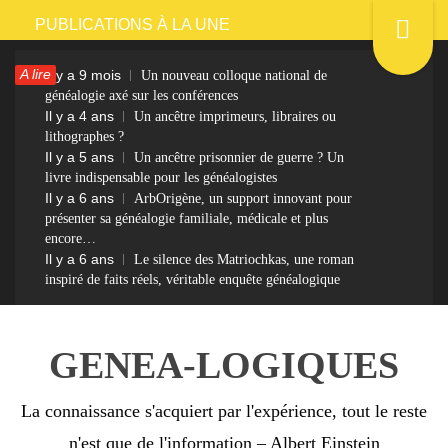
Passer
PUBLICATIONS À LA UNE
au
A lire
Il y a 9 mois
Un nouveau colloque national de
contenu
généalogie axé sur les conférences
Il y a 4 ans
Un ancêtre imprimeurs, libraires ou
lithographes ?
Il y a 5 ans
Un ancêtre prisonnier de guerre ? Un
livre indispensable pour les généalogistes
Il y a 6 ans
ArbOrigène, un support innovant pour
présenter sa généalogie familiale, médicale et plus
encore…
Il y a 6 ans
Le silence des Matriochkas, une roman
inspiré de faits réels, véritable enquête généalogique
GENEA-LOGIQUES
La connaissance s'acquiert par l'expérience, tout le reste
n'est que de l'information – Albert Einstein