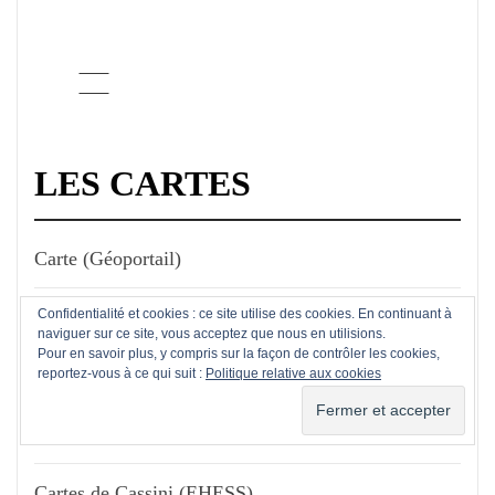
LES CARTES
Carte (Géoportail)
Carte de l'état civil en ligne
Confidentialité et cookies : ce site utilise des cookies. En continuant à
naviguer sur ce site, vous acceptez que nous en utilisions.
Pour en savoir plus, y compris sur la façon de contrôler les cookies,
Carte des cadastres et plans en ligne
reportez-vous à ce qui suit :
Politique relative aux cookies
Carte des registres matricules
Cartes de Cassini (EHESS)