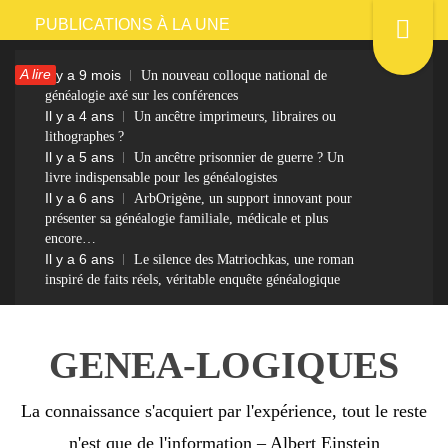
Passer
PUBLICATIONS À LA UNE
au
A lire
Il y a 9 mois
Un nouveau colloque national de
contenu
généalogie axé sur les conférences
Il y a 4 ans
Un ancêtre imprimeurs, libraires ou
lithographes ?
Il y a 5 ans
Un ancêtre prisonnier de guerre ? Un
livre indispensable pour les généalogistes
Il y a 6 ans
ArbOrigène, un support innovant pour
présenter sa généalogie familiale, médicale et plus
encore…
Il y a 6 ans
Le silence des Matriochkas, une roman
inspiré de faits réels, véritable enquête généalogique
GENEA-LOGIQUES
La connaissance s'acquiert par l'expérience, tout le reste
n'est que de l'information – Albert Einstein