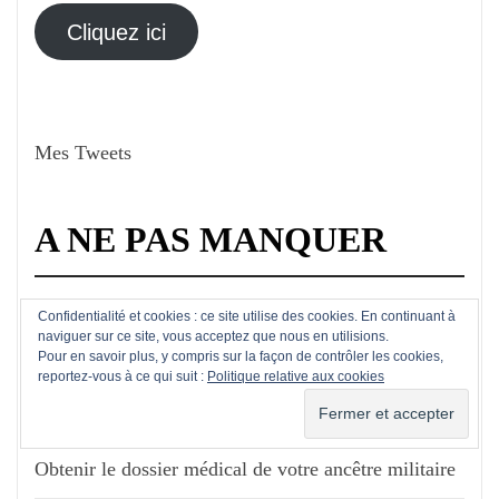
électronique
Cliquez ici
Mes Tweets
A NE PAS MANQUER
Connaître le décret de naturalisation de vos ancêtres
Confidentialité et cookies : ce site utilise des cookies. En continuant à
naviguer sur ce site, vous acceptez que nous en utilisions.
avec Gallica
Pour en savoir plus, y compris sur la façon de contrôler les cookies,
reportez-vous à ce qui suit :
Politique relative aux cookies
Dater une photo entre 1840 et 1930
Obtenir le dossier médical de votre ancêtre militaire